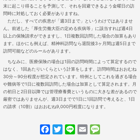
末に起こり得ることを予測して、それを回避できるよう金曜日の訪
問時に対処しておく必要がありますね。
ただし、すべての疾患が「週3日まで」というわけではありませ
ん。前述した「厚生労働大臣の定める疾病等」に該当すれば週4日
以上の保険請求ができますし、1日複数回訪問した場合の加算もあり
ます。ほかにも例えば、精神科訪問なら退院後3ヶ月間は週5日まで
訪問可能などのルールがあります。
ちなみに、医療保険の場合は1回の訪問時間によって算定するので
はなく、1回あたりいくらという計算をします。訪問時間はおおむね
30分～90分程度が想定されています。特例としてこれを過ぎる場合
や難病等で1日に複数回訪問した場合は加算として算定されます。月
の初日と2日目以降では管理療養費というものに大きな差があるので
厳密ではありませんが、週3日までで1日に1回訪問で考えると、1日
の請求（10割）はおおむね9,000円程度になります。
Facebook
Twitter
Line
Email
Messag