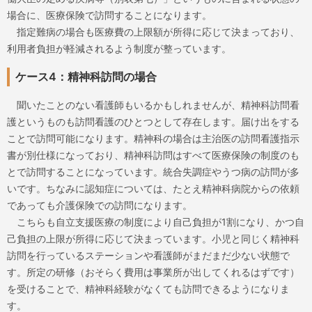
場合に、医療保険で訪問することになります。
指定難病の場合も医療費の上限額が所得に応じて決まっており、
利用者負担が軽減されるよう制度が整っています。
ケース4：精神科訪問の場合
聞いたことのない看護師もいるかもしれませんが、精神科訪問看
護というものも訪問看護のひとつとして存在します。届け出をする
ことで訪問可能になります。精神科の場合は主治医の訪問看護指示
書が別仕様になっており、精神科訪問はすべて医療保険の制度のも
とで訪問することになっています。統合失調症やうつ病の訪問が多
いです。ちなみに認知症については、たとえ精神科病院からの依頼
であっても介護保険での訪問になります。
こちらも自立支援医療の制度により自己負担が1割になり、かつ自
己負担の上限が所得に応じて決まっています。小児と同じく精神科
訪問を行っているステーションや看護師がまだまだ少ない状態で
す。所定の研修（おそらく費用は事業所が出してくれるはずです）
を受けることで、精神科経験がなくても訪問できるようになりま
す。